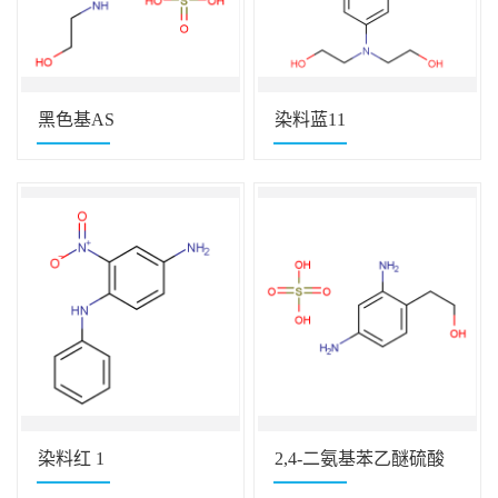
黑色基AS
染料蓝11
染料红 1
2,4-二氨基苯乙醚硫酸
盐