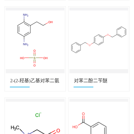
2-(2-羟基)乙基对苯二氨
对苯二酚二苄醚
硫酸盐