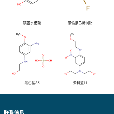
磺基水杨酸
聚偏氟乙烯树脂
黑色基AS
染料蓝11
联系信息