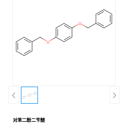
对苯二酚二苄醚