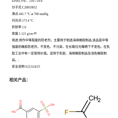
EINECS号：210-714-6
分子式:C20H18O2
沸点:441.7 °C at 760 mmHg
闪光点:173.4 °C
折射率:1.6
48
密度:1.121 g/cm
用途:用作中等程度的防老剂，主要用于制造海绵橡胶制品;该品是中等
强度的橡胶防老剂，不变色，不污染，在长期日光曝晒下不变色。在乳
胶工业中有一定使用价值。适用于乳胶、海绵橡胶制品及浅色橡胶制
品。;
安全说明:S22;S24/25
相关产品：