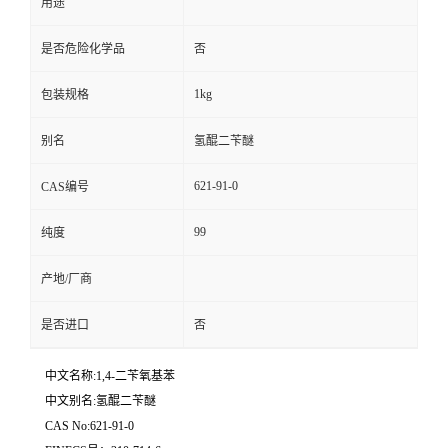
用途
是否危险化学品
否
1kg
包装规格
别名
氢醌二苄醚
621-91-0
CAS编号
99
纯度
产地/厂商
是否进口
否
中文名称:1,4-二苄氧基苯
中文别名:氢醌二苄醚
CAS No:621-91-0