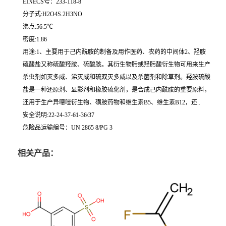
EINECS号：233-118-8
分子式:H2O4S.2H3NO
沸点:56.5℃
密度:1.86
用途:1、主要用于己内酰胺的制备及用作医药、农药的中间体2、羟胺
硫酸盐又称硫酸羟胺、硫酸胲。其衍生物肟或羟肟酸衍生物可用来生产
杀虫剂如灭多威、涕灭威和硫双灭多威以及杀菌剂和除草剂。羟胺硫酸
盐是一种还原剂、显影剂和橡胶硫化剂，是合成己内酰胺的重要原料，
还用于生产异噁唑衍生物、磺胺药物和维生素B5、维生素B12，还..
安全说明:22-24-37-61-36/37
危险品运输编号：UN 2865 8/PG 3
相关产品：