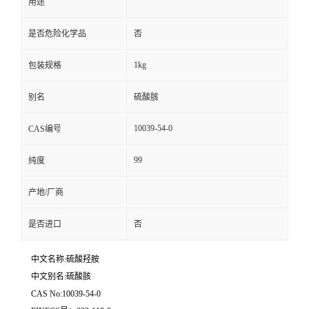
用途
是否危险化学品
否
1kg
包装规格
别名
硫酸胲
10039-54-0
CAS编号
99
纯度
产地/厂商
是否进口
否
中文名称:硫酸羟胺
中文别名:硫酸胲
CAS No:10039-54-0