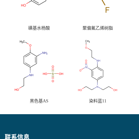
磺基水杨酸
聚偏氟乙烯树脂
黑色基AS
染料蓝11
联系信息