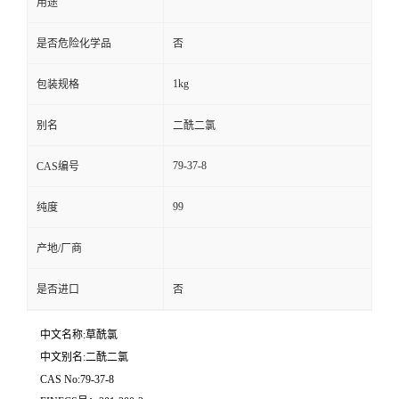
用途
是否危险化学品
否
1kg
包装规格
别名
二酰二氯
79-37-8
CAS编号
99
纯度
产地/厂商
是否进口
否
中文名称:草酰氯
中文别名:二酰二氯
CAS No:79-37-8