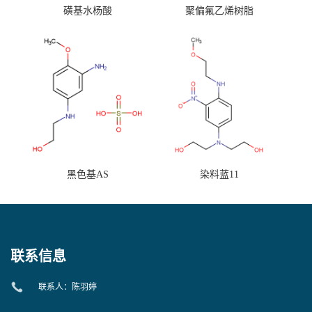
磺基水杨酸
聚偏氟乙烯树脂
黑色基AS
染料蓝11
联系信息
联系人：陈羽婷