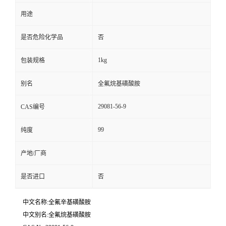
用途
是否危险化学品
否
1kg
包装规格
别名
全氟烷基磺酸胺
29081-56-9
CAS编号
99
纯度
产地/厂商
是否进口
否
中文名称:全氟辛基磺酸胺
中文别名:全氟烷基磺酸胺