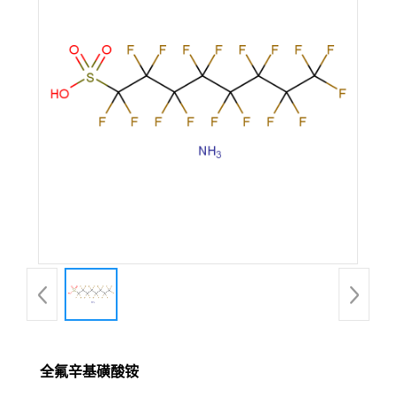
全氟辛基磺酸铵