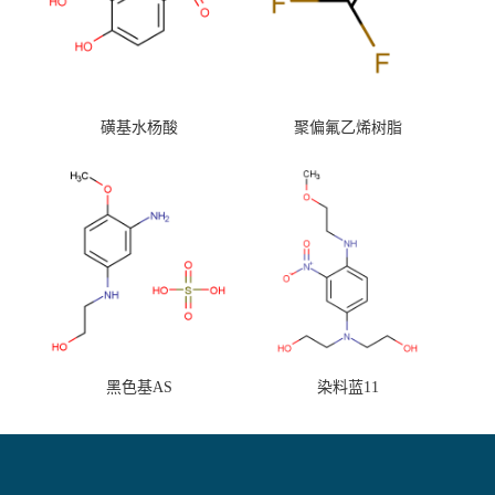
磺基水杨酸
聚偏氟乙烯树脂
黑色基AS
染料蓝11