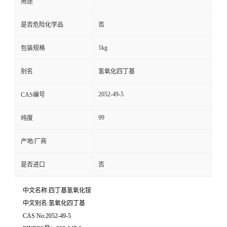
用途
是否危险化学品
否
1kg
包装规格
别名
氢氧化四丁基
2052-49-5
CAS编号
99
纯度
产地/厂商
是否进口
否
中文名称:四丁基氢氧化铵
中文别名:氢氧化四丁基
CAS No:2052-49-5