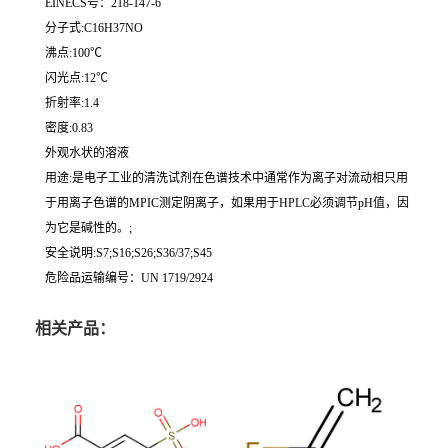
EINECS号：218-147-6
分子式:C16H37NO
沸点:100℃
闪光点:12℃
折射率:1.4
密度:0.83
外观水状的溶液
用途:是电子工业的清洗试剂在色谱技术中通常作为离子对流动相只用
于用离子色谱的MPIC测定阴离子，如果用于HPLC必须调节pH值，因
为它是碱性的。;
安全说明:S7;S16;S26;S36/37;S45
危险品运输编号：UN 1719/2924
相关产品：