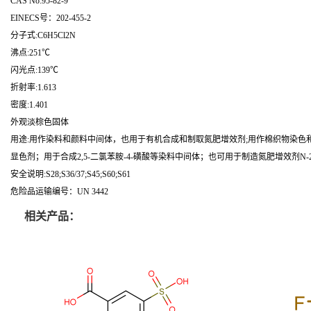
CAS No:95-82-9
EINECS号：202-455-2
分子式:C6H5Cl2N
沸点:251℃
闪光点:139℃
折射率:1.613
密度:1.401
外观淡棕色固体
用途:用作染料和颜料中间体，也用于有机合成和制取氮肥增效剂;用作棉织物染色
显色剂；用于合成2,5-二氯苯胺-4-磺酸等染料中间体；也可用于制造氮肥增效剂N-2,
安全说明:S28;S36/37;S45;S60;S61
危险品运输编号：UN 3442
相关产品：