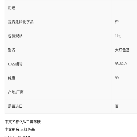
用途
是否危险化学品
否
1kg
包装规格
别名
大红色基
95-82-9
CAS编号
99
纯度
产地/厂商
是否进口
否
中文名称:2,5-二氯苯胺
中文别名:大红色基