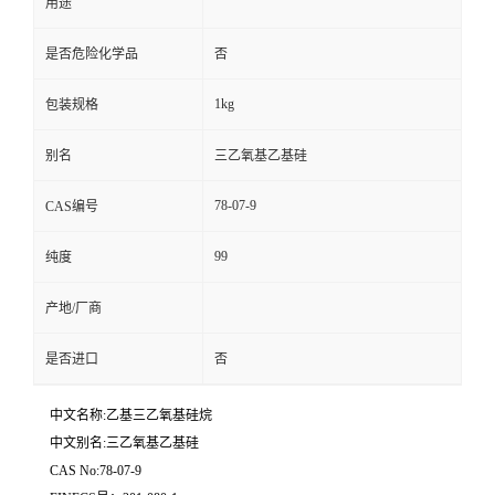
用途
是否危险化学品
否
1kg
包装规格
别名
三乙氧基乙基硅
78-07-9
CAS编号
99
纯度
产地/厂商
是否进口
否
中文名称:乙基三乙氧基硅烷
中文别名:三乙氧基乙基硅
CAS No:78-07-9