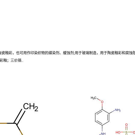
陶瓷釉彩，也可用作印染织物的媒染剂、缓蚀剂;用于玻璃制造，用于陶瓷釉彩和腐蚀
釉；三价铬..