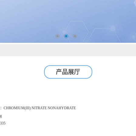
产品展厅
：
CHROMIUM(III) NITRATE NONAHYDRATE
g
335