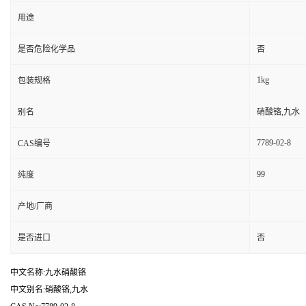
用途
是否危险化学品
否
1kg
包装规格
别名
硝酸铬,九水
7789-02-8
CAS编号
99
纯度
产地/厂商
是否进口
否
中文名称:九水硝酸铬
中文别名:硝酸铬,九水