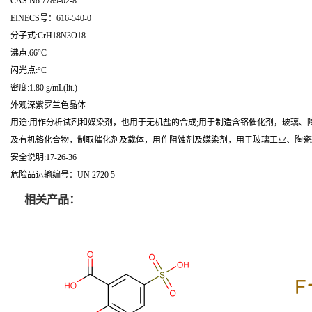
CAS No:7789-02-8
EINECS号：616-540-0
分子式:CrH18N3O18
沸点:66°C
闪光点:°C
密度:1.80 g/mL(lit.)
外观深紫罗兰色晶体
用途:用作分析试剂和媒染剂，也用于无机盐的合成;用于制造含铬催化剂，玻璃、
及有机铬化合物，制取催化剂及载体，用作阻蚀剂及媒染剂，用于玻璃工业、陶瓷彩
安全说明:17-26-36
危险品运输编号：UN 2720 5
相关产品：