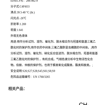
EINECS号：206-982-9
分子式:C4F6O3
沸点:39.5-40 °C (lit.)
闪光点:-26℃
折射率:1.269
密度:1.641
外观无色液体
用途:用作分析试剂、溶剂、催化剂、脱水缩合剂与羟基和氨基三氟乙
酰化时的保护剂;用作农药中间体;三氟乙酸酐是虫螨腈的中间体。;用作
分析试剂、溶剂、催化剂、硝化反应促进剂、脱水缩合剂、羟基和氨基
三氟乙酰化时的保护剂 ，有机合成。气相色谱分析中生物活性化合
物。伯胺、仲胺的保护剂。也用于醛类氧化成酸类、酯类和胺类。;
安全说明:S26;S27;S28;S45;S61;S8;S9
危险品运输编号：UN 1760/3265
相关产品：