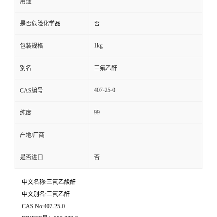
用途
是否危险化学品
否
1kg
包装规格
别名
三氟乙酐
407-25-0
CAS编号
99
纯度
产地/厂商
是否进口
否
中文名称:三氟乙酸酐
中文别名:三氟乙酐
CAS No:407-25-0