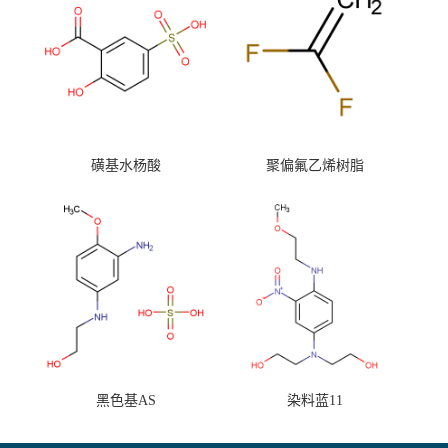
磺基水杨酸
聚偏氟乙烯树脂
黑色基AS
染料蓝11