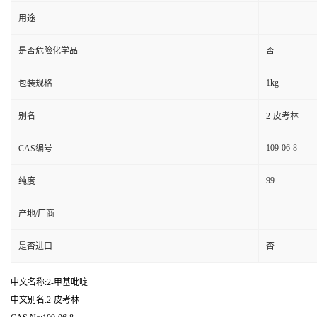
用途
是否危险化学品
否
1kg
包装规格
别名
2-皮考林
109-06-8
CAS编号
99
纯度
产地/厂商
是否进口
否
中文名称:2-甲基吡啶
中文别名:2-皮考林