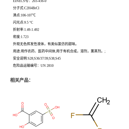
EINECS号：203-456-0
分子式:C2H4BrCl
沸点:106-107℃
闪光点:9.5 °C
折射率:1.49-1.492
密度:1.723
外观无色挥发性液体，有类似氯仿的甜味。
用途:用作农药、医药中间体;用于有机合成，溶剂，薰蒸剂。;
安全说明:S28;S36/37/39;S38;S45
危险品运输编号：UN 2810
相关产品：