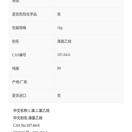
用途
是否危险化学品
否
1kg
包装规格
别名
溴氯乙烷
107-04-0
CAS编号
99
纯度
产地/厂商
是否进口
否
中文名称:1-溴-2-氯乙烷
中文别名:溴氯乙烷
CAS No:107-04-0