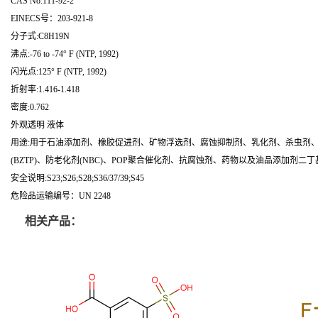
CAS No:111-92-2
EINECS号：203-921-8
分子式:C8H19N
沸点:-76 to -74° F (NTP, 1992)
闪光点:125° F (NTP, 1992)
折射率:1.416-1.418
密度:0.762
外观透明 液体
用途:用于石油添加剂、橡胶促进剂、矿物浮选剂、腐蚀抑制剂、乳化剂、杀虫剂
(BZTP)、防老化剂(NBC)、POP聚合催化剂、抗腐蚀剂、药物以及油品添加剂二丁
安全说明:S23;S26;S28;S36/37/39;S45
危险品运输编号：UN 2248
相关产品：