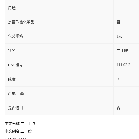
用途
是否危险化学品
否
1kg
包装规格
别名
二丁胺
111-92-2
CAS编号
99
纯度
产地/厂商
是否进口
否
中文名称:二正丁胺
中文别名:二丁胺