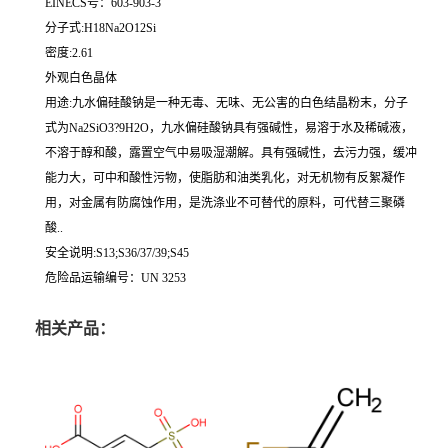
EINECS号：603-903-3
分子式:H18Na2O12Si
密度:2.61
外观白色晶体
用途:九水偏硅酸钠是一种无毒、无味、无公害的白色结晶粉末，分子
式为Na2SiO3?9H2O，九水偏硅酸钠具有强碱性，易溶于水及稀碱液，
不溶于醇和酸，露置空气中易吸湿潮解。具有强碱性，去污力强，缓冲
能力大，可中和酸性污物，使脂肪和油类乳化，对无机物有反絮凝作
用，对金属有防腐蚀作用，是洗涤业不可替代的原料，可代替三聚磷
酸..
安全说明:S13;S36/37/39;S45
危险品运输编号：UN 3253
相关产品：