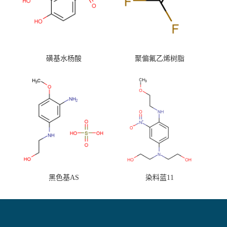
磺基水杨酸
聚偏氟乙烯树脂
黑色基AS
染料蓝11