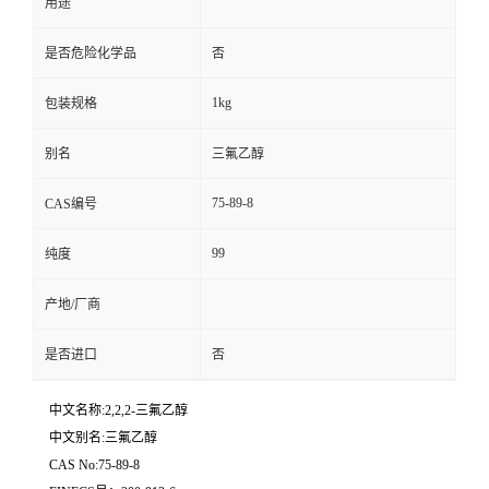
用途
是否危险化学品
否
1kg
包装规格
别名
三氟乙醇
75-89-8
CAS编号
99
纯度
产地/厂商
是否进口
否
中文名称:2,2,2-三氟乙醇
中文别名:三氟乙醇
CAS No:75-89-8