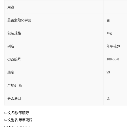
用途
是否危险化学品
否
1kg
包装规格
别名
苯甲硫醇
100-53-8
CAS编号
99
纯度
产地/厂商
是否进口
否
中文名称:苄硫醇
中文别名:苯甲硫醇