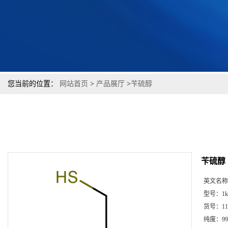
您当前的位置：
网站首页
>
产品展厅
>
苄硫醇
苄硫醇
英文名称
型号：
1k
货号：
11
纯度：
99