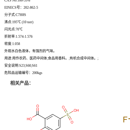
CAS No:100-53-8
EINECS号：202-862-5
分子式:C7H8S
沸点:195℃ (10 torr)
闪光点:70℃
折射率:1.574-1.576
密度:1.058
外观水白色液体，有强烈的气味。
用途:用作农药、医药中间体;食品用香料。;有机合成中间体。;
安全说明:S23;S60;S61
危险品运输编号：200kgs
相关产品：