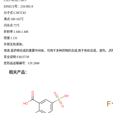
CAS No:627-30-5
EINECS号：210-992-9
分子式:C3H7ClO
沸点:160-162℃
闪光点:75℃
折射率:1.444-1.446
密度:1.131
外观无色液体。
用途:是药物合成的重要中间体，可用于多种药物的合成;用于有机合成，溶剂。;
安全说明:S36/37/39
危险品运输编号：UN 2849
相关产品：