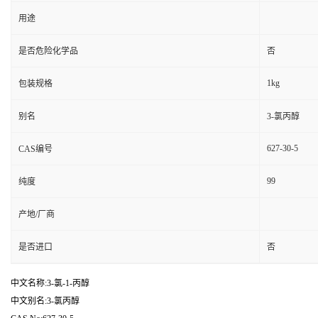
用途
是否危险化学品
否
1kg
包装规格
别名
3-氯丙醇
627-30-5
CAS编号
99
纯度
产地/厂商
是否进口
否
中文名称:3-氯-1-丙醇
中文别名:3-氯丙醇