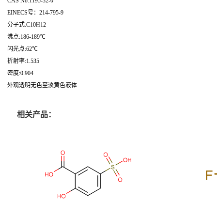
CAS No:1195-32-0
EINECS号：214-795-9
分子式:C10H12
沸点:186-189℃
闪光点:62℃
折射率:1.535
密度:0.904
外观透明无色至淡黄色液体
相关产品：