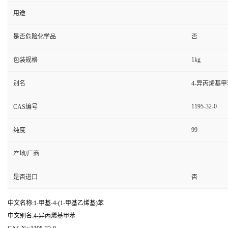
用途
是否危险化学品
否
1kg
包装规格
别名
4-异丙烯基甲
1195-32-0
CAS编号
99
纯度
产地/厂商
是否进口
否
中文名称:1-甲基-4-(1-甲基乙烯基)苯
中文别名:4-异丙烯基甲苯