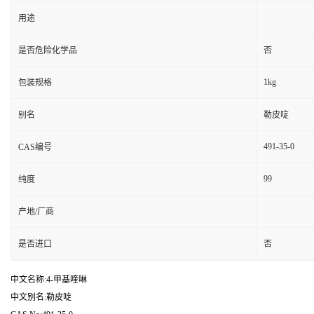
用途
是否危险化学品
否
1kg
包装规格
别名
勒皮啶
491-35-0
CAS编号
99
纯度
产地/厂商
是否进口
否
中文名称:4-甲基喹啉
中文别名:勒皮啶