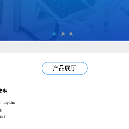
产品展厅
喹啉
：
Lepidine
g
641