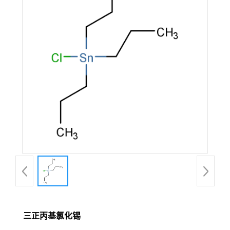
三正丙基氯化锡