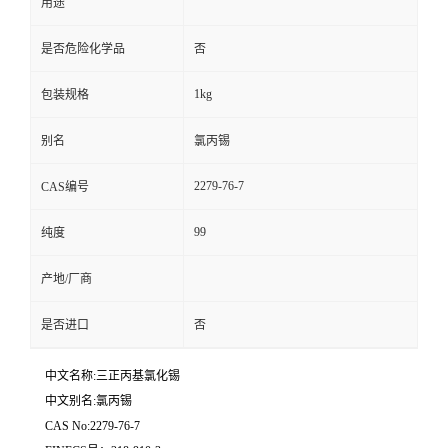
用途
是否危险化学品
否
1kg
包装规格
别名
氯丙锡
2279-76-7
CAS编号
99
纯度
产地/厂商
是否进口
否
中文名称:三正丙基氯化锡
中文别名:氯丙锡
CAS No:2279-76-7