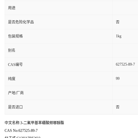
用途
是否危险化学品
否
1kg
包装规格
别名
627525-89-7
CAS编号
99
纯度
产地/厂商
是否进口
否
中文名称:3-二氟甲基苯硼酸频哪醇酯
CAS No:627525-89-7