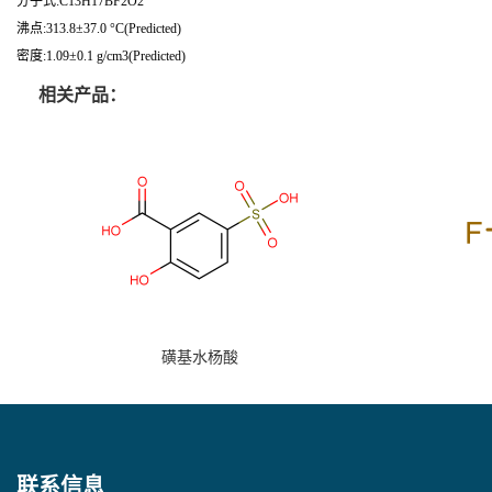
分子式:C13H17BF2O2
沸点:313.8±37.0 °C(Predicted)
密度:1.09±0.1 g/cm3(Predicted)
相关产品：
磺基水杨酸
联系信息