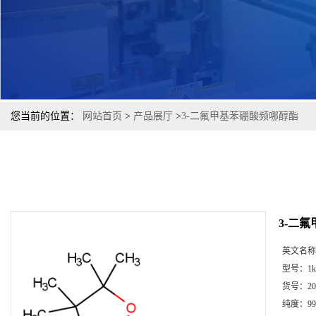
您当前的位置：
网站首页
>
产品展厅
>
3-二氟甲基苯硼酸频哪醇酯
3-二
英文名称
型号：
1k
货号：
20
纯度：
99