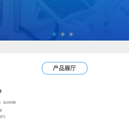
产品展厅
8
：
Ki16198
g
972