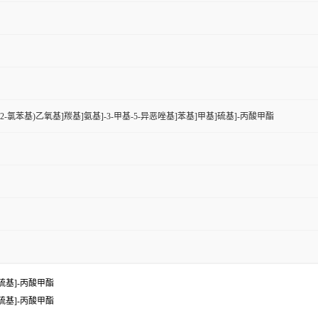
-[[[1-(2-氯苯基)乙氧基]羰基]氨基]-3-甲基-5-异恶唑基]苯基]甲基]硫基]-丙酸甲酯
基]硫基]-丙酸甲酯
基]硫基]-丙酸甲酯