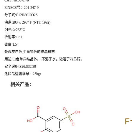
CAS No:80-07-9
EINECS号：201-247-9
分子式:C12H8Cl2O2S
沸点:293 to 298° F (NTP, 1992)
闪光点:233℃
折射率:1.61
密度:1.54
外观灰白色 至黄褐色的结晶粉末
用途:白色单斜结晶体。 不溶于水，微溶于冷乙醇。
安全说明:S26;S37/39
危险品运输编号：25kgs
相关产品：