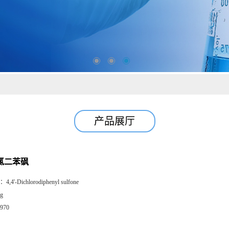
产品展厅
-二氯二苯砜
：
4,4'-Dichlorodiphenyl sulfone
g
970