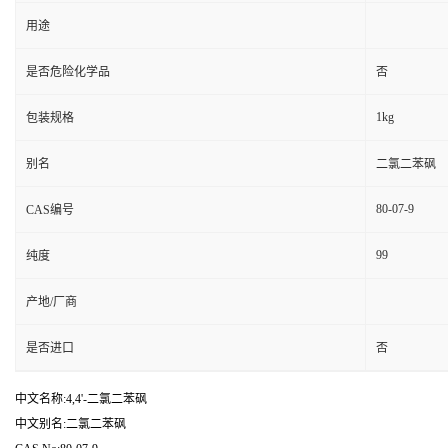
用途
是否危险化学品
否
1kg
包装规格
别名
二氯二苯砜
80-07-9
CAS编号
99
纯度
产地/厂商
是否进口
否
中文名称:4,4'-二氯二苯砜
中文别名:二氯二苯砜