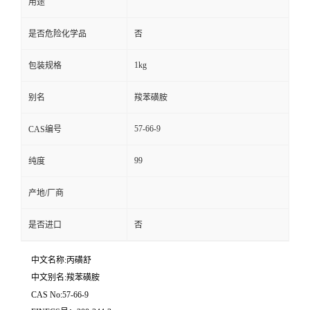
用途
是否危险化学品
否
1kg
包装规格
别名
羧苯磺胺
57-66-9
CAS编号
99
纯度
产地/厂商
是否进口
否
中文名称:丙磺舒
中文别名:羧苯磺胺
CAS No:57-66-9