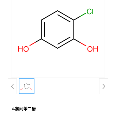
4-氯间苯二酚