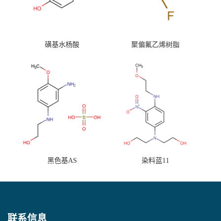
磺基水杨酸
聚偏氟乙烯树脂
黑色基AS
染料蓝11
联系信息