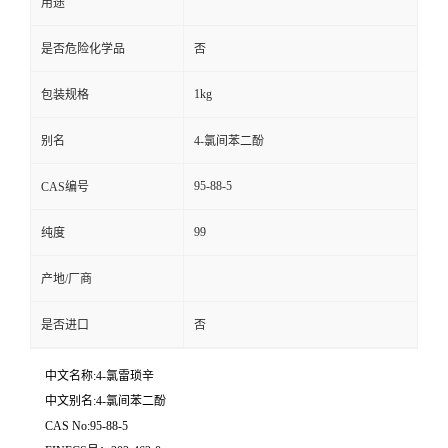
用途
是否危险化学品
否
1kg
包装规格
别名
4-氯间苯二酚
95-88-5
CAS编号
99
纯度
产地/厂商
是否进口
否
中文名称:4-氯雷琐辛
中文别名:4-氯间苯二酚
CAS No:95-88-5