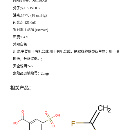
EINECS号：202-462-0
分子式:C6H5ClO2
沸点:147℃ (18 mmHg)
闪光点:121.6oC
折射率:1.4620 (estimate)
密度:1.471
外观白色
用途:主要用于有机合成;用于有机合成，制取各种醚类衍生物；用于晒
图纸；分析试剂。;
安全说明:S22
危险品运输编号：25kgs
相关产品：