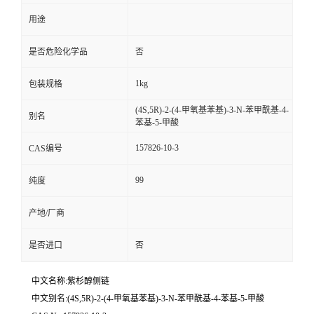
用途
是否危险化学品
否
1kg
包装规格
(4S,5R)-2-(4-甲氧基苯基)-3-N-苯甲酰基-4-
别名
苯基-5-甲酸
157826-10-3
CAS编号
99
纯度
产地/厂商
是否进口
否
中文名称:紫杉醇侧链
中文别名:(4S,5R)-2-(4-甲氧基苯基)-3-N-苯甲酰基-4-苯基-5-甲酸