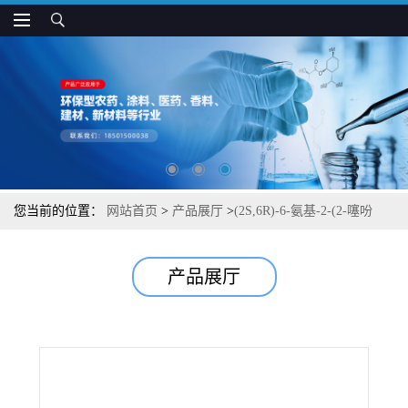
您当前的位置：
网站首页
>
产品展厅
>
(2S,6R)-6-氨基-2-(2-噻吩
基)-1,4-硫氮杂卓-5-酮
产品展厅