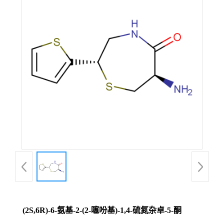
(2S,6R)-6-氨基-2-(2-噻吩基)-1,4-硫氮杂卓-5-酮