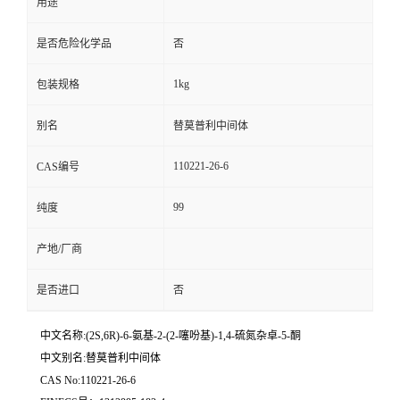
用途
是否危险化学品
否
1kg
包装规格
别名
替莫普利中间体
110221-26-6
CAS编号
99
纯度
产地/厂商
是否进口
否
中文名称:(2S,6R)-6-氨基-2-(2-噻吩基)-1,4-硫氮杂卓-5-酮
中文别名:替莫普利中间体
CAS No:110221-26-6