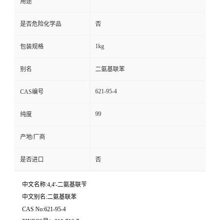
用途
是否危险化学品
否
1kg
包装规格
别名
二氨基联苯
621-95-4
CAS编号
99
纯度
产地/厂商
是否进口
否
中文名称:4,4'-二氨基联苄
中文别名:二氨基联苯
CAS No:621-95-4