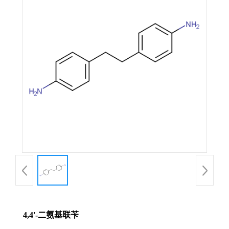
4,4'-二氨基联苄