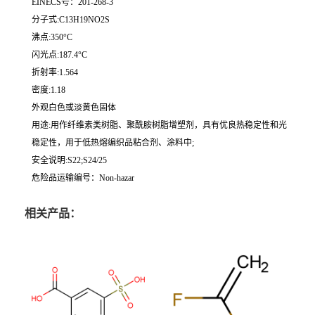
EINECS号：201-268-3
分子式:C13H19NO2S
沸点:350°C
闪光点:187.4°C
折射率:1.564
密度:1.18
外观白色或淡黄色固体
用途:用作纤维素类树脂、聚酰胺树脂增塑剂，具有优良热稳定性和光
稳定性，用于低热熔编织品粘合剂、涂料中;
安全说明:S22;S24/25
危险品运输编号：Non-hazar
相关产品：