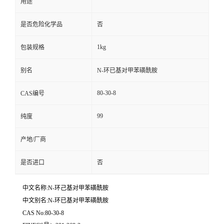
用途
是否危险化学品
否
1kg
包装规格
别名
N-环已基对甲苯磺酰胺
80-30-8
CAS编号
99
纯度
产地/厂商
是否进口
否
中文名称:N-环己基对甲苯磺酰胺
中文别名:N-环已基对甲苯磺酰胺
CAS No:80-30-8