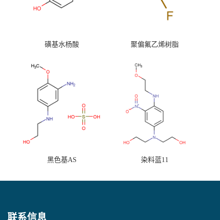
磺基水杨酸
聚偏氟乙烯树脂
黑色基AS
染料蓝11
联系信息