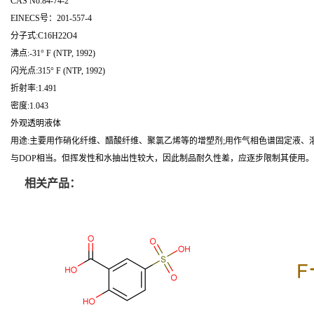
CAS No:84-74-2
EINECS号：201-557-4
分子式:C16H22O4
沸点:-31° F (NTP, 1992)
闪光点:315° F (NTP, 1992)
折射率:1.491
密度:1.043
外观透明液体
用途:主要用作硝化纤维、醋酸纤维、聚氯乙烯等的增塑剂;用作气相色谱固定液
与DOP相当。但挥发性和水抽出性较大，因此制品耐久性差，应逐步限制其使用。
相关产品：