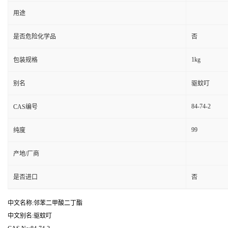
用途
是否危险化学品
否
1kg
包装规格
别名
驱蚊叮
84-74-2
CAS编号
99
纯度
产地/厂商
是否进口
否
中文名称:邻苯二甲酸二丁酯
中文别名:驱蚊叮