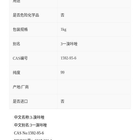
用途
是否危险化学品
否
1kg
包装规格
别名
3一溴咔唑
1592-95-6
CAS编号
99
纯度
产地/厂商
是否进口
否
中文名称:3-溴咔唑
中文别名:3一溴咔唑
CAS No:1592-95-6