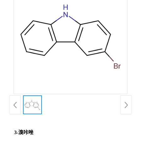
3-溴咔唑