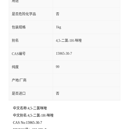
用途
是否危险化学品
否
1kg
包装规格
别名
4,5-二氯-1H-咪唑
15965-30-7
CAS编号
99
纯度
产地/厂商
是否进口
否
中文名称:4,5-二氯咪唑
中文别名:4,5-二氯-1H-咪唑
CAS No:15965-30-7