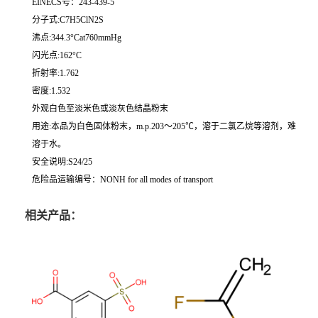
EINECS号：243-439-5
分子式:C7H5ClN2S
沸点:344.3°Cat760mmHg
闪光点:162°C
折射率:1.762
密度:1.532
外观白色至淡米色或淡灰色结晶粉末
用途:本品为白色固体粉末，m.p.203～205℃，溶于二氯乙烷等溶剂，难
溶于水。
安全说明:S24/25
危险品运输编号：NONH for all modes of transport
相关产品：