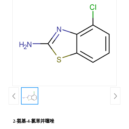
2-氨基-4-氯苯并噻唑