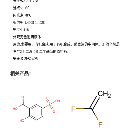
分子式:C8H17Br
沸点:201℃
闪光点:78℃
折射率:1.4508-1.4528
密度:1.118
外观无色透明液体
用途:主要用于有机合成;用于有机合成。菌毒清的中间体。;1-溴辛烷是
生产2,7-二溴-9,9-二辛基芴的原料药。;
安全说明:S24/25
相关产品：