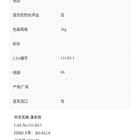
用途
是否危险化学品
否
1kg
包装规格
别名
111-83-1
CAS编号
99
纯度
产地/厂商
是否进口
否
中文名称:溴辛烷
CAS No:111-83-1
EINECS号：203-912-9