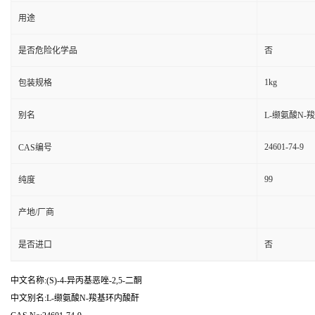
用途
是否危险化学品
否
1kg
包装规格
别名
L-缬氨酸N-
24601-74-9
CAS编号
99
纯度
产地/厂商
是否进口
否
中文名称:(S)-4-异丙基恶唑-2,5-二酮
中文别名:L-缬氨酸N-羧基环内酸酐