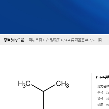
您当前的位置：
网站首页
>
产品展厅
>
(S)-4-异丙基恶唑-2,5-二酮
(S)-4
英文名称
型号：
1k
货号：
19
纯度：
99