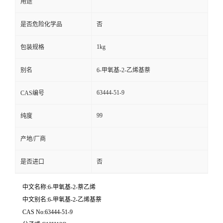
用途
是否危险化学品
否
1kg
包装规格
别名
6-甲氧基-2-乙烯基萘
63444-51-9
CAS编号
99
纯度
产地/厂商
是否进口
否
中文名称:6-甲氧基-2-萘乙烯
中文别名:6-甲氧基-2-乙烯基萘
CAS No:63444-51-9