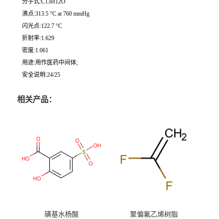
分子式:C13H12O
沸点:313.5 °C at 760 mmHg
闪光点:122.7 °C
折射率:1.629
密度:1.061
用途:用作医药中间体;
安全说明:24/25
相关产品：
磺基水杨酸
聚偏氟乙烯树脂