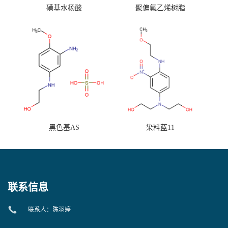
磺基水杨酸
聚偏氟乙烯树脂
黑色基AS
染料蓝11
联系信息
联系人：陈羽婷