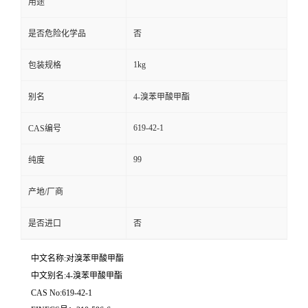
用途
是否危险化学品
否
1kg
包装规格
别名
4-溴苯甲酸甲酯
619-42-1
CAS编号
99
纯度
产地/厂商
是否进口
否
中文名称:对溴苯甲酸甲酯
中文别名:4-溴苯甲酸甲酯
CAS No:619-42-1