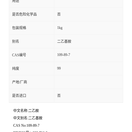
用途
是否危险化学品
否
1kg
包装规格
别名
二乙基胺
109-89-7
CAS编号
99
纯度
产地/厂商
是否进口
否
中文名称:二乙胺
中文别名:二乙基胺
CAS No:109-89-7