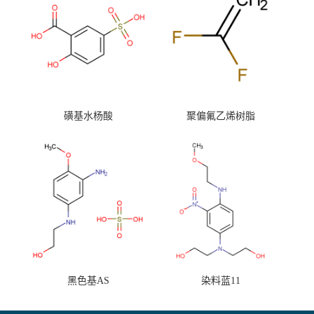
磺基水杨酸
聚偏氟乙烯树脂
黑色基AS
染料蓝11