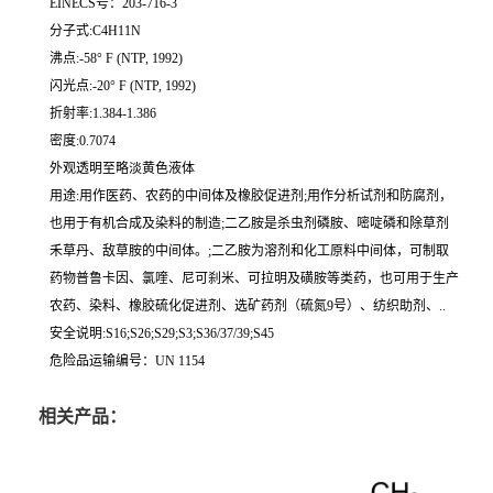
EINECS号：203-716-3
分子式:C4H11N
沸点:-58° F (NTP, 1992)
闪光点:-20° F (NTP, 1992)
折射率:1.384-1.386
密度:0.7074
外观透明至略淡黄色液体
用途:用作医药、农药的中间体及橡胶促进剂;用作分析试剂和防腐剂，
也用于有机合成及染料的制造;二乙胺是杀虫剂磷胺、嘧啶磷和除草剂
禾草丹、敌草胺的中间体。;二乙胺为溶剂和化工原料中间体，可制取
药物普鲁卡因、氯喹、尼可刹米、可拉明及磺胺等类药，也可用于生产
农药、染料、橡胶硫化促进剂、选矿药剂（硫氮9号）、纺织助剂、..
安全说明:S16;S26;S29;S3;S36/37/39;S45
危险品运输编号：UN 1154
相关产品：