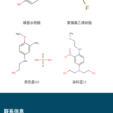
磺基水杨酸
聚偏氟乙烯树脂
黑色基AS
染料蓝11
联系信息