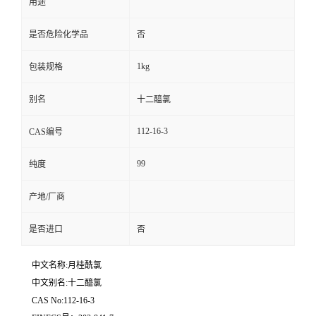
用途
是否危险化学品
否
1kg
包装规格
别名
十二醯氯
112-16-3
CAS编号
99
纯度
产地/厂商
是否进口
否
中文名称:月桂酰氯
中文别名:十二醯氯
CAS No:112-16-3