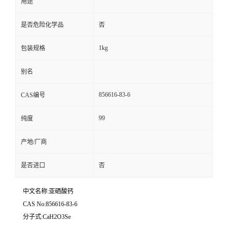
用途
是否危险化学品
否
1kg
包装规格
别名
856616-83-6
CAS编号
99
纯度
产地/厂商
是否进口
否
中文名称:亚硒酸钙
CAS No:856616-83-6
分子式:CaH2O3Se