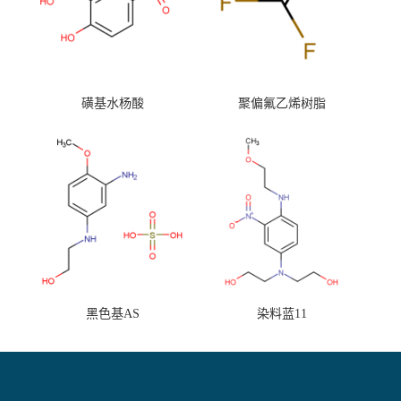
磺基水杨酸
聚偏氟乙烯树脂
黑色基AS
染料蓝11