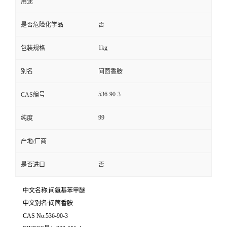
用途
是否危险化学品
否
1kg
包装规格
别名
间茴香胺
536-90-3
CAS编号
99
纯度
产地/厂商
是否进口
否
中文名称:间氨基苯甲醚
中文别名:间茴香胺
CAS No:536-90-3