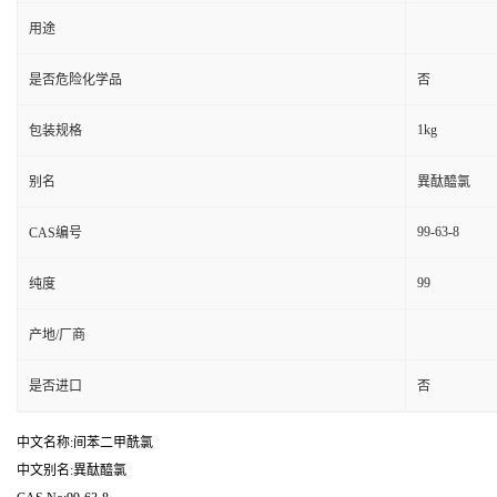
用途
是否危险化学品
否
1kg
包装规格
别名
異酞醯氯
99-63-8
CAS编号
99
纯度
产地/厂商
是否进口
否
中文名称:间苯二甲酰氯
中文别名:異酞醯氯