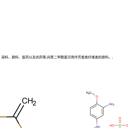
、染料、颜料、医药以及农药等;间苯二甲酰氯可用作芳香类纤维类的原料。;