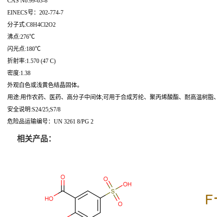
CAS No:99-63-8
EINECS号：202-774-7
分子式:C8H4Cl2O2
沸点:276℃
闪光点:180℃
折射率:1.570 (47 C)
密度:1.38
外观白色或浅黄色结晶固体。
用途:用作农药、医药、高分子中间体;可用于合成芳纶、聚丙烯酸酯、耐高温树脂
安全说明:S24/25;S7/8
危险品运输编号：UN 3261 8/PG 2
相关产品：