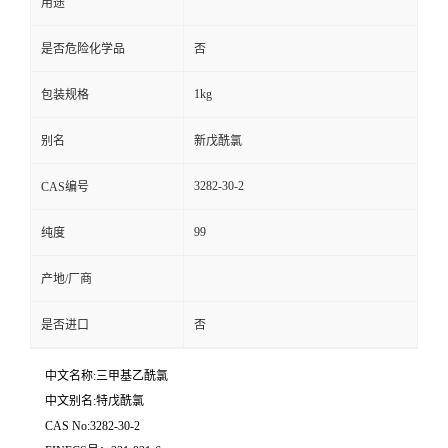
用途
是否危险化学品
否
1kg
包装规格
别名
新戊酰氯
3282-30-2
CAS编号
99
纯度
产地/厂商
是否进口
否
中文名称:三甲基乙酰氯
中文别名:特戊酰氯
CAS No:3282-30-2