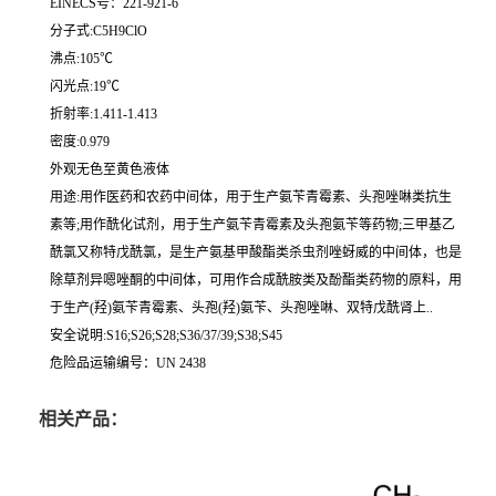
EINECS号：221-921-6
分子式:C5H9ClO
沸点:105℃
闪光点:19℃
折射率:1.411-1.413
密度:0.979
外观无色至黄色液体
用途:用作医药和农药中间体，用于生产氨苄青霉素、头孢唑啉类抗生
素等;用作酰化试剂，用于生产氨苄青霉素及头孢氨苄等药物;三甲基乙
酰氯又称特戊酰氯，是生产氨基甲酸酯类杀虫剂唑蚜威的中间体，也是
除草剂异嗯唑酮的中间体，可用作合成酰胺类及酚酯类药物的原料，用
于生产(羟)氨苄青霉素、头孢(羟)氨苄、头孢唑啉、双特戊酰肾上..
安全说明:S16;S26;S28;S36/37/39;S38;S45
危险品运输编号：UN 2438
相关产品：