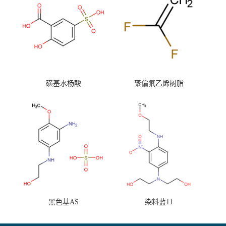
磺基水杨酸
聚偏氟乙烯树脂
黑色基AS
染料蓝11