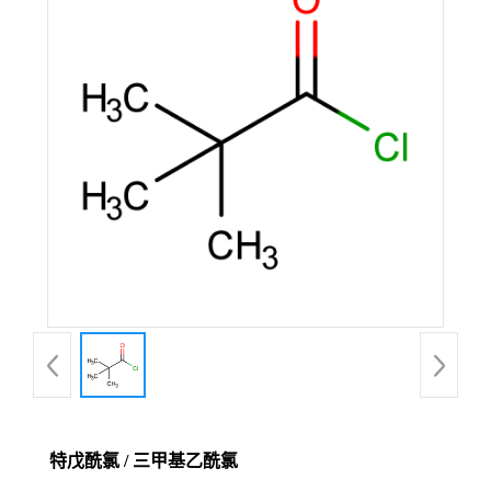
特戊酰氯 / 三甲基乙酰氯