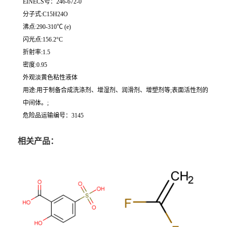
EINECS号：246-672-0
分子式:C15H24O
沸点:290-310℃ (e)
闪光点:156.2°C
折射率:1.5
密度:0.95
外观淡黄色粘性液体
用途:用于制备合成洗涤剂、增湿剂、润滑剂、增塑剂等;表面活性剂的
中间体。;
危险品运输编号：3145
相关产品：