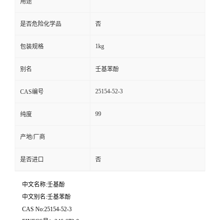
用途
是否危险化学品
否
1kg
包装规格
别名
壬基苯酚
25154-52-3
CAS编号
99
纯度
产地/厂商
是否进口
否
中文名称:壬基酚
中文别名:壬基苯酚
CAS No:25154-52-3