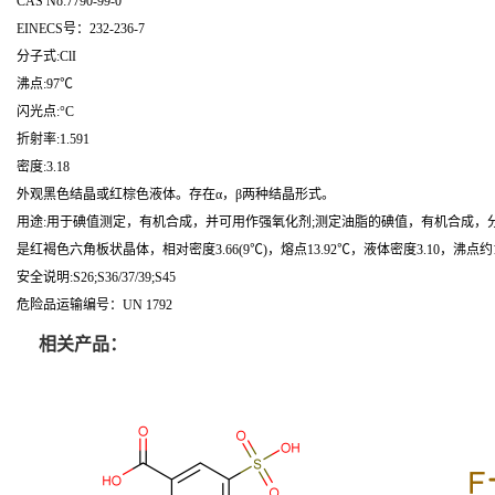
CAS No:7790-99-0
EINECS号：232-236-7
分子式:ClI
沸点:97℃
闪光点:°C
折射率:1.591
密度:3.18
外观黑色结晶或红棕色液体。存在α，β两种结晶形式。
用途:用于碘值测定，有机合成，并可用作强氧化剂;测定油脂的碘值，有机合成，分析化
是红褐色六角板状晶体，相对密度3.66(9℃)，熔点13.92℃，液体密度3.10，沸点约10
安全说明:S26;S36/37/39;S45
危险品运输编号：UN 1792
相关产品：