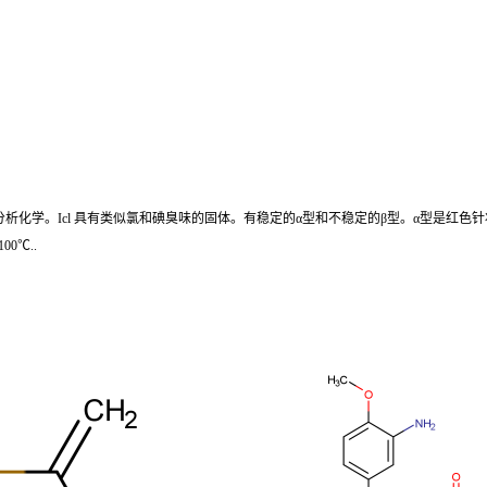
学。Icl 具有类似氯和碘臭味的固体。有稳定的α型和不稳定的β型。α型是红色针状晶体
0℃..