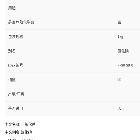
用途
是否危险化学品
否
1kg
包装规格
别名
氯化碘
7790-99-0
CAS编号
99
纯度
产地/厂商
是否进口
否
中文名称:一氯化碘
中文别名:氯化碘