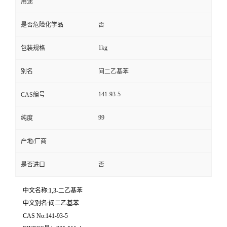
用途
是否危险化学品
否
1kg
包装规格
别名
间二乙基苯
141-93-5
CAS编号
99
纯度
产地/厂商
是否进口
否
中文名称:1,3-二乙基苯
中文别名:间二乙基苯
CAS No:141-93-5