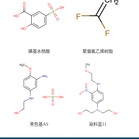
磺基水杨酸
聚偏氟乙烯树脂
黑色基AS
染料蓝11