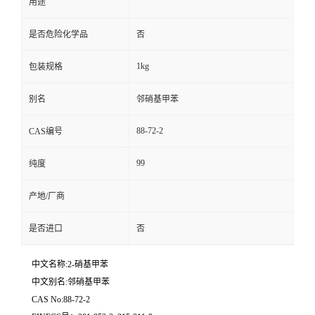
用途
是否危险化学品
否
1kg
包装规格
别名
邻硝基甲苯
88-72-2
CAS编号
99
纯度
产地/厂商
是否进口
否
中文名称:2-硝基甲苯
中文别名:邻硝基甲苯
CAS No:88-72-2