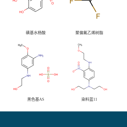
磺基水杨酸
聚偏氟乙烯树脂
黑色基AS
染料蓝11