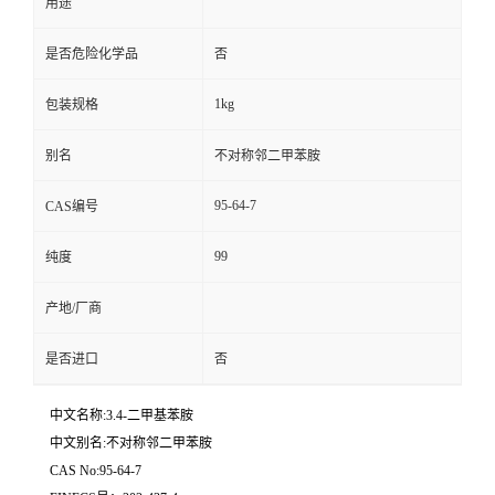
用途
是否危险化学品
否
1kg
包装规格
别名
不对称邻二甲苯胺
95-64-7
CAS编号
99
纯度
产地/厂商
是否进口
否
中文名称:3.4-二甲基苯胺
中文别名:不对称邻二甲苯胺
CAS No:95-64-7