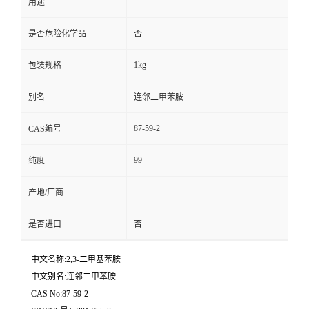
用途
是否危险化学品
否
1kg
包装规格
别名
连邻二甲苯胺
87-59-2
CAS编号
99
纯度
产地/厂商
是否进口
否
中文名称:2,3-二甲基苯胺
中文别名:连邻二甲苯胺
CAS No:87-59-2