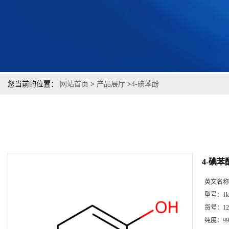
您当前的位置：
网站首页
>
产品展厅
>
4-碘苯酚
4-碘苯
英文名称
型号：
1k
货号：
12
纯度：
99