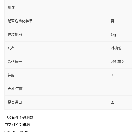
用途
是否危险化学品
否
1kg
包装规格
别名
对碘酚
540-38-5
CAS编号
99
纯度
产地/厂商
是否进口
否
中文名称:4-碘苯酚
中文别名:对碘酚