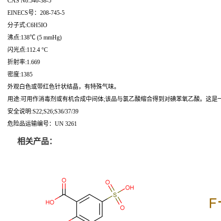
CAS No:540-38-5
EINECS号：208-745-5
分子式:C6H5IO
沸点:138℃ (5 mmHg)
闪光点:112.4 °C
折射率:1.669
密度:1385
外观白色或带红色针状结晶，有特殊气味。
用途:可用作消毒剂或有机合成中间体;该品与氯乙酸缩合得到对碘苯氧乙酸。这是
安全说明:S22;S26;S36/37/39
危险品运输编号：UN 3261
相关产品：