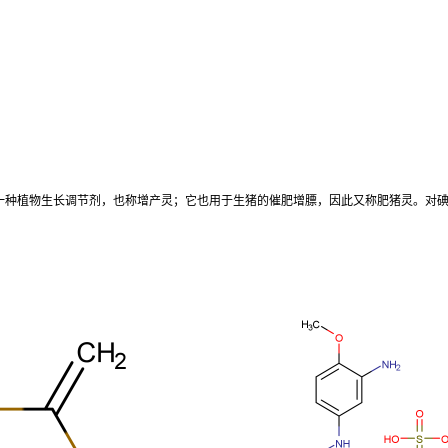
一种植物生长调节剂，也称增产灵；它也用于生猪的催肥增膘，因此又称肥猪灵。对碘