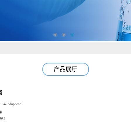
产品展厅
酚
：
4-Iodophenol
g
984